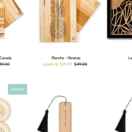
 Canada
Planche - l'Ananas
La
49.00
à partir de $39.00
$49.00
SOLDES