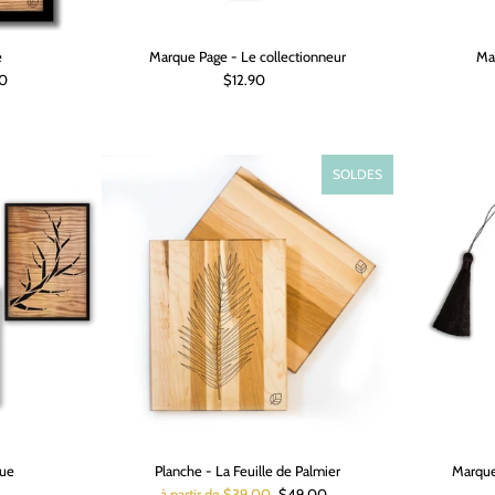
e
Marque Page - Le collectionneur
Ma
00
$12.90
SOLDES
que
Planche - La Feuille de Palmier
Marque
à partir de $39.00
$49.00