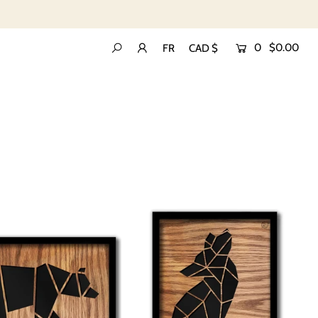
0
$0.00
FR
CAD $