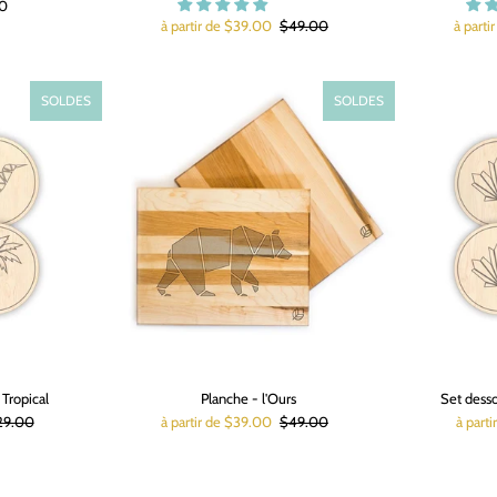
00
à partir de $39.00
$49.00
à parti
SOLDES
SOLDES
 Tropical
Planche - l'Ours
Set desso
29.00
à partir de $39.00
$49.00
à part