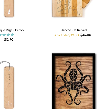
que Page - L'envol
Planche - le Renard
à partir de $39.00
$49.00
$12.90