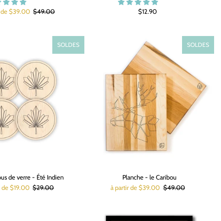
r de $39.00
$49.00
$12.90
SOLDES
SOLDES
us de verre - Été Indien
Planche - le Caribou
ir de $19.00
$29.00
à partir de $39.00
$49.00