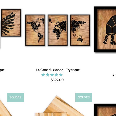
yque
La Carte du Monde - Tryptique
à 
$399.00
SOLDES
SOLDES