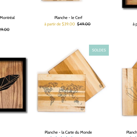
 Montréal
Planche - le Cerf
à partir de $39.00
$49.00
à 
29.00
SOLDES
Planche - la Carte du Monde
Planch