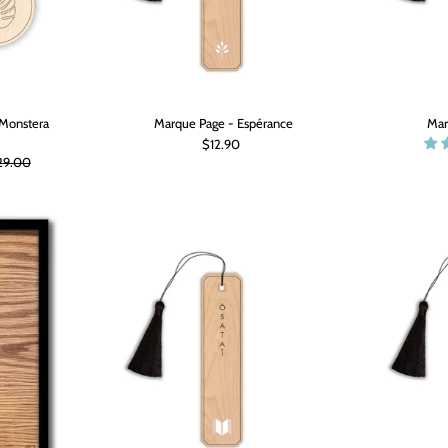
 Monstera
Marque Page - Espérance
Mar
$12.90
29.00