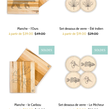
Planche - l'Ours
Set dessous de verre - Été Indien
à partir de $39.00
$49.00
à partir de $19.00
$29.00
SOLDES
SOLDES
Planche - le Caribou
Set dessous de verre - Le Pêcheur