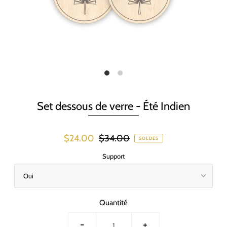
Set dessous de verre - Été Indien
$24.00
$34.00
SOLDES
Support
Quantité
-
+